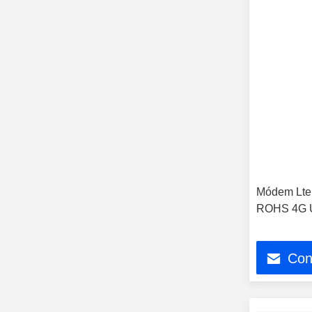
Módem Lte 
ROHS 4G U
Con