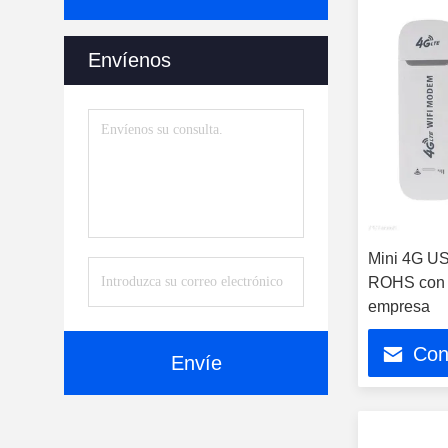
Envíenos
Mini 4G US
ROHS con la
empresa
Con
Envíe