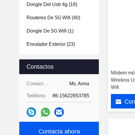
Dongle Del Usb 4g
(18)
Routeres De 5G Wifi
(40)
Dongle De 5G Wifi
(1)
Enrutador Exterior
(23)
Contactos
Módem móvi
Wireless U
Contactos:
Ms. Anna
Wifi
Teléfono:
86-15622853785
Con
Contacta ahora