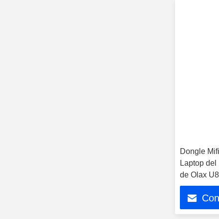
Dongle Mif
Laptop del
de Olax U
Con