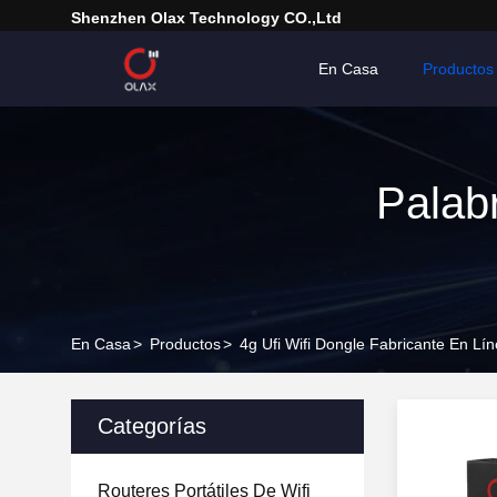
Shenzhen Olax Technology CO.,Ltd
En Casa
Productos
Palabr
En Casa
>
Productos
>
4g Ufi Wifi Dongle Fabricante En Lí
Categorías
Routeres Portátiles De Wifi