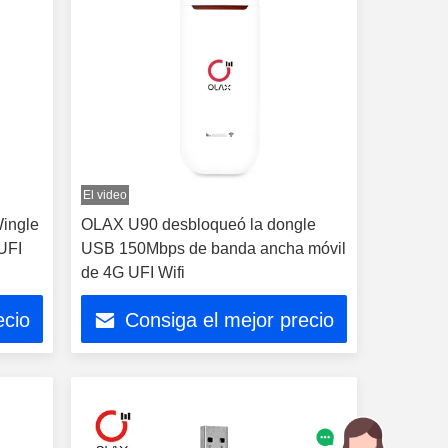
El video
ingle
OLAX U90 desbloqueó la dongle
UFI
USB 150Mbps de banda ancha móvil
de 4G UFI Wifi
ecio
Consiga el mejor precio