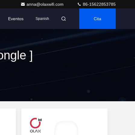
anna@olaxwifi.com
86-15622853785
Eventos
Cita
Spanish
ongle ]