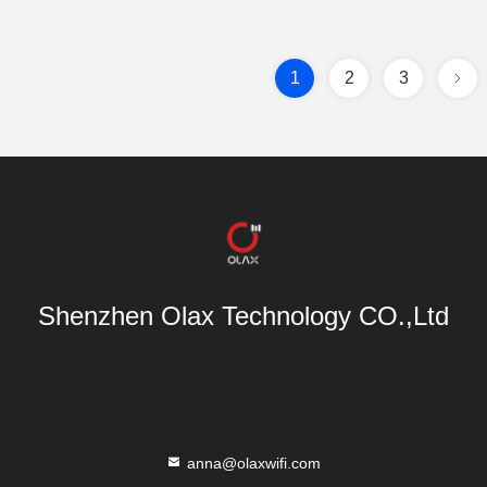
1
2
3
Shenzhen Olax Technology CO.,Ltd
anna@olaxwifi.com