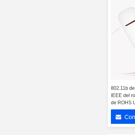
802.11b de
IEEE del r
de ROHS U
Con