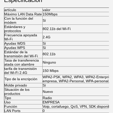
artículo
valor
Máximo LAN Data Rate
150Mbps
Con la función del
Sí
módem
Estándares y
802.11b del Wi-Fi
protocolos
Frecuencia apoyada
2.4G
Wi-Fi
Ayudas WDS
Sí
Ayudas WPS
Sí
Estándar de la
802.11b
transmisión del Wi-Fi
Tasa de transferencia
Ninguno
atada con alambre
tarifa de transmisión
150 Mbps
del Wi-Fi 2.4G
WPA2-PSK, WPA2, WPA3, WPA2-Enterprise
Tipo de la encripción
empresa, WPA2-Personal, WPA-personal, 
Molde privado
Sí
Situación de los
Nuevo
productos
Tipo
Radio
Uso
EMPRESA
Función
Voip, cortafuego, QoS, VPN, SDK disponible
LAN Ports
0