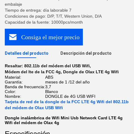
embalaje
Tiempo de entrega: día laborable 7
Condiciones de pago: D/P, T/T, Western Union, D/A
Capacidad de la fuente: 10000pcs/month
Consiga el mejor precio
Detalles del producto
Descripción del producto
Resaltar:
802.11b del módem del USB Wifi
,
Módem del lte de la FCC 4g
,
Dongle de Olax LTE 4g Wifi
Material:
ABS
Garantía:
meses de 1 /12 del año
Banda de frecuencia:
3,7
Color:
Blanco
Nombre:
DONGLE de 4G USB WIFI
Tarjeta de red de la dongle de la FCC LTE 4g Wifi del 802.11b
del módem de Olax USB Wifi
Dongle inalámbrica de Wifi Mini Usb Network Card LTE 4g
Wifi del módem de Olax 4g
Especificación