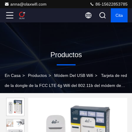
anna@olaxwifi.com
86-15622853785
Cita
Productos
En Casa
>
Productos
>
Módem Del USB Wifi
>
Tarjeta de red
de la dongle de la FCC LTE 4g Wifi del 802.11b del módem de
Olax USB Wifi