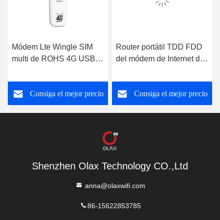
Módem Lte Wingle SIM
Router portátil TDD FDD
multi de ROHS 4G USB
del módem de Internet del
Wifi
bolsillo 4G USB del ODM
para el Smart Devices
Consiga el mejor precio
Consiga el mejor precio
Shenzhen Olax Technology CO.,Ltd
anna@olaxwifi.com
86-15622853785