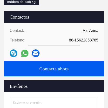
módem del usb 4g
Contactos
Contactos:
Ms. Anna
Teléfono:
86-15622853785
Contacta ahora
Envíenos