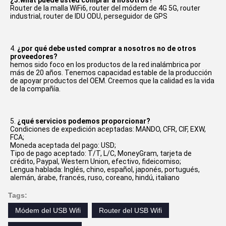
¿3.what puede usted comprar a nosotros?
Router de la malla WiFi6, router del módem de 4G 5G, router 
industrial, router de IDU ODU, perseguidor de GPS
4. 
¿por qué debe usted comprar a nosotros no de otros 
proveedores?
hemos sido foco en los productos de la red inalámbrica por 
más de 20 años. Tenemos capacidad estable de la producción 
de apoyar productos del OEM. Creemos que la calidad es la vida 
de la compañía.
5. 
¿qué servicios podemos proporcionar?
Condiciones de expedición aceptadas: MANDO, CFR, CIF, EXW, 
FCA;
Moneda aceptada del pago: USD;
Tipo de pago aceptado: T/T, L/C, MoneyGram, tarjeta de 
crédito, Paypal, Western Union, efectivo, fideicomiso;
Lengua hablada: Inglés, chino, español, japonés, portugués, 
alemán, árabe, francés, ruso, coreano, hindú, italiano
Tags:
Módem del USB Wifi
Router del USB Wifi