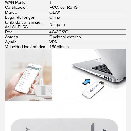
WAN Ports
1
Certificación
FCC, ce, RoHS
Marca
OLAX
Lugar del origen
China
tarifa de transmisión
Ninguno
del Wi-Fi 5G
Red
4G/3G/2G
Antena
Opcional externo
Ayuda
VPN
Velocidad inalámbrica
150Mbsps