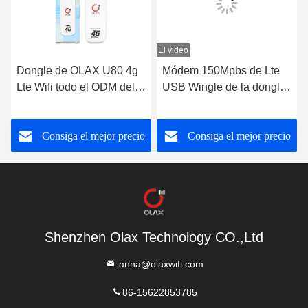
El video
Dongle de OLAX U80 4g
Módem 150Mpbs de Lte
Lte Wifi todo el ODM del
USB Wingle de la dongle
módem del palillo de Sim
de OLAX U90 4G UFI Wifi
Support USB
para 10 usuarios
Consiga el mejor precio
Consiga el mejor precio
Shenzhen Olax Technology CO.,Ltd
anna@olaxwifi.com
86-15622853785