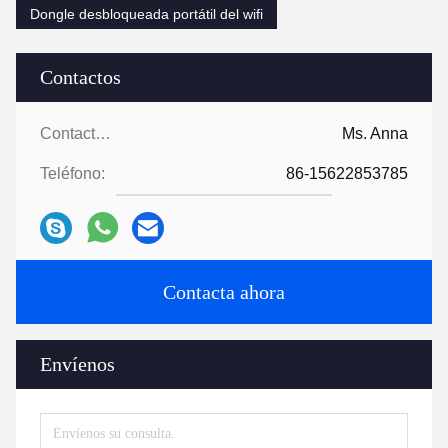
Dongle desbloqueada portátil del wifi
Contactos
Contactos:
Ms. Anna
Teléfono:
86-15622853785
Contacta ahora
Envíenos