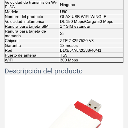
Velocidad de transmisión Wi-
Ninguno
Fi 5G
Modelo
U90
Nombre del producto
OLAX USB WIFI WINGLE
Velocidad inalámbrica
DL 150 Mbps/Carga 50 Mbps
Ranura para tarjeta SIM
1 * SIM estándar
Ranura para tarjeta de
Sí
memoria
Chipset
ZTE ZX297520 V3
Garantía
12 meses
Red
B1/3/5/7/8/20/38/40/41
Puerto de antena
TS9
WIFI
300 Mbps
Descripción del producto