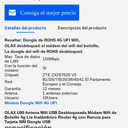
Consiga el mejor precio
Detalles del producto
Descripción del producto
Resaltar:
Dongle de ROHS 4G UFI Wifi
,
OLAX desbloqueó el módem del wifi del bolsillo
,
La dongle del wifi de ROHS desbloqueó
Max. Tasa de datos
150Mbps
de LAN:
Con la función del
Sí
módem:
Chipset:
ZTE ZX297520 V3
B1/3/5/7/8/20/38/40/41 El Parlamento
Red:
Europeo y el Consejo
Garantía:
12 meses
Antena:
1 antenas externas
Usuario:
10Users
Módem Dongle Wifi 4G UFI
OLAX U90 Antena Wifi USB Desbloqueada Módem Wifi de
Bolsillo 4g Lte Inalámbrico Router 4g con Ranura para
Tarjeta SIM Dongle USB
especificación