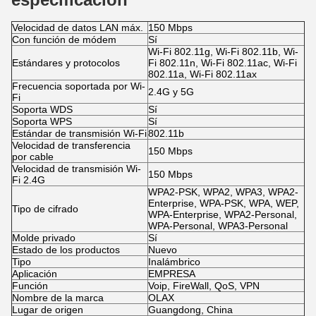
Velocidad de datos LAN máx.
150 Mbps
Con función de módem
Sí
Wi-Fi 802.11g, Wi-Fi 802.11b, Wi-
Estándares y protocolos
Fi 802.11n, Wi-Fi 802.11ac, Wi-Fi
802.11a, Wi-Fi 802.11ax
Frecuencia soportada por Wi-
2.4G y 5G
Fi
Soporta WDS
Sí
Soporta WPS
Sí
Estándar de transmisión Wi-Fi
802.11b
Velocidad de transferencia
150 Mbps
por cable
Velocidad de transmisión Wi-
150 Mbps
Fi 2.4G
WPA2-PSK, WPA2, WPA3, WPA2-
Enterprise, WPA-PSK, WPA, WEP,
Tipo de cifrado
WPA-Enterprise, WPA2-Personal,
WPA-Personal, WPA3-Personal
Molde privado
Sí
Estado de los productos
Nuevo
Tipo
Inalámbrico
Aplicación
EMPRESA
Función
Voip, FireWall, QoS, VPN
Nombre de la marca
OLAX
Lugar de origen
Guangdong, China