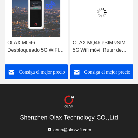
E
OLAX MQ46
OLAX MQ46 eSIM vSIM
Desbloqueado 5G WIFI6
5G Wifi móvil Ruter de
B28 wifi móvil Ruter de
bypass al aire libre MIFI
red de bypass portátil 5G
portátil 5G LTE
Consiga el mejor precio
Consiga el mejor precio
LTE inalámbrico Hotspot
inalámbrico Hotspot Ruter
router wifi de bolsillo
wifi de bolsillo
Shenzhen Olax Technology CO.,Ltd
anna@olaxwifi.com