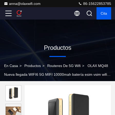
anna@olaxwifi.com
86-15622853785
Cita
Productos
En Casa
>
Productos
>
Routeres De 5G Wifi
>
OLAX MQ48
Nueva llegada WIFI6 5G MIFI 10000mah batería esim vsim wifi
router admite 5G NR SA/NSA con ranura para tarjeta SIM