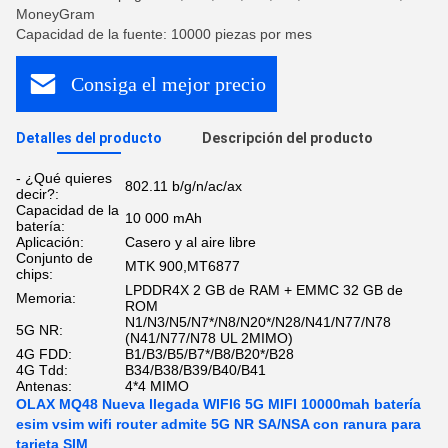
MoneyGram
Capacidad de la fuente: 10000 piezas por mes
Consiga el mejor precio
Detalles del producto
Descripción del producto
- ¿Qué quieres
802.11 b/g/n/ac/ax
decir?:
Capacidad de la
10 000 mAh
batería:
Aplicación:
Casero y al aire libre
Conjunto de
MTK 900,MT6877
chips:
LPDDR4X 2 GB de RAM + EMMC 32 GB de
Memoria:
ROM
N1/N3/N5/N7*/N8/N20*/N28/N41/N77/N78
5G NR:
(N41/N77/N78 UL 2MIMO)
4G FDD:
B1/B3/B5/B7*/B8/B20*/B28
4G Tdd:
B34/B38/B39/B40/B41
Antenas:
4*4 MIMO
OLAX MQ48 Nueva llegada WIFI6 5G MIFI 10000mah batería
esim vsim wifi router admite 5G NR SA/NSA con ranura para
tarjeta SIM