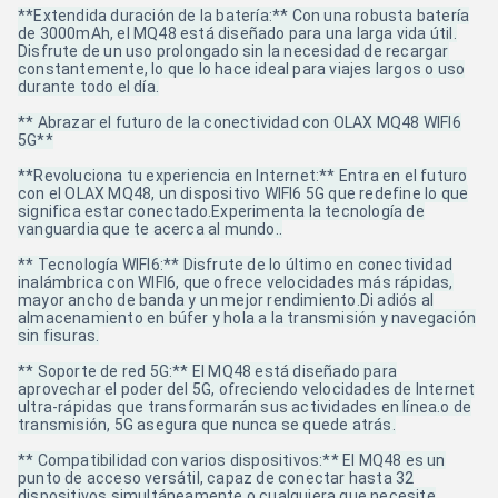
**Extendida duración de la batería:** Con una robusta batería
de 3000mAh, el MQ48 está diseñado para una larga vida útil.
Disfrute de un uso prolongado sin la necesidad de recargar
constantemente, lo que lo hace ideal para viajes largos o uso
durante todo el día.
** Abrazar el futuro de la conectividad con OLAX MQ48 WIFI6
5G**
**Revoluciona tu experiencia en Internet:** Entra en el futuro
con el OLAX MQ48, un dispositivo WIFI6 5G que redefine lo que
significa estar conectado.Experimenta la tecnología de
vanguardia que te acerca al mundo..
** Tecnología WIFI6:** Disfrute de lo último en conectividad
inalámbrica con WIFI6, que ofrece velocidades más rápidas,
mayor ancho de banda y un mejor rendimiento.Di adiós al
almacenamiento en búfer y hola a la transmisión y navegación
sin fisuras.
** Soporte de red 5G:** El MQ48 está diseñado para
aprovechar el poder del 5G, ofreciendo velocidades de Internet
ultra-rápidas que transformarán sus actividades en línea.o de
transmisión, 5G asegura que nunca se quede atrás.
** Compatibilidad con varios dispositivos:** El MQ48 es un
punto de acceso versátil, capaz de conectar hasta 32
dispositivos simultáneamente.o cualquiera que necesite