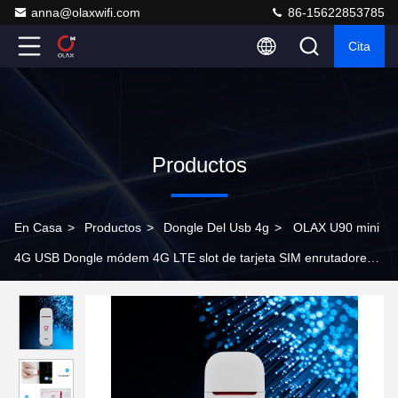
anna@olaxwifi.com
86-15622853785
Cita
Productos
En Casa
>
Productos
>
Dongle Del Usb 4g
>
OLAX U90 mini
4G USB Dongle módem 4G LTE slot de tarjeta SIM enrutadores
wifi