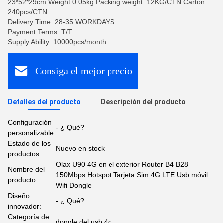
23*52*29cm Weight:0.05kg Packing weight: 12KG/CTN Carton:
240pcs/CTN
Delivery Time: 28-35 WORKDAYS
Payment Terms: T/T
Supply Ability: 10000pcs/month
Consiga el mejor precio
Detalles del producto
Descripción del producto
Configuración
- ¿ Qué?
personalizable:
Estado de los
Nuevo en stock
productos:
Olax U90 4G en el exterior Router B4 B28
Nombre del
150Mbps Hotspot Tarjeta Sim 4G LTE Usb móvil
producto:
Wifi Dongle
Diseño
- ¿ Qué?
innovador:
Categoría de
dongle del usb 4g