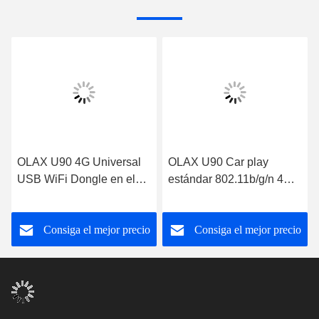
OLAX U90 4G Universal
OLAX U90 Car play
USB WiFi Dongle en el
estándar 802.11b/g/n 4G
exterior mini routers
USB Dongle router wifi al
inalámbricos portátiles
aire libre
Consiga el mejor precio
Consiga el mejor precio