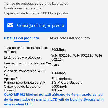
Tiempo de entrega: 28-35 días laborables
Condiciones de pago: T/T
Capacidad de la fuente: 10000pcs por día
Consiga el mejor precio
Detalles del producto
Descripción del producto
Tasa de datos de la red local
300Mbps
máxima:
WiFi 802.11g, WiFi 802.11b, WiFi
Estándares y protocolos:
802.11n
Frecuencia compatible con Wi-
2.4G
Fi:
2Tasa de transmisión Wi-Fi
150Mbps
4G:
Aplicación:
En exteriores
Ranura para tarjeta de SIM:
1 SIM Card Support
Capacidad de la batería:
3000 mAh
Usuario:
10User
OLAX MF982 Modem portátil africano de 4g enrutadores red
de 4g enrutador de pantalla LCD wifi de bolsillo Bypass wi-fi
mini modem CPE