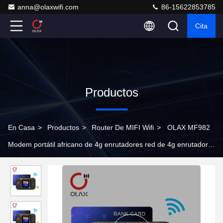
anna@olaxwifi.com
86-15622853785
Cita
Productos
En Casa
>
Productos
>
Router De MIFI Wifi
>
OLAX MF982
Modem portátil africano de 4g enrutadores red de 4g enrutador
de pantalla LCD wifi de bolsillo Bypass wi-fi mini modem CPE