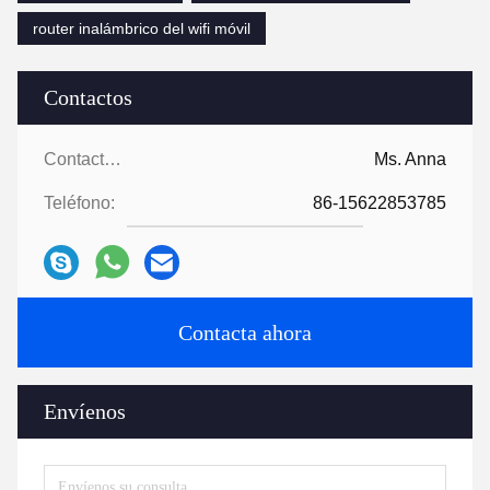
router inalámbrico del wifi móvil
Contactos
Contactos:
Ms. Anna
Teléfono:
86-15622853785
Contacta ahora
Envíenos