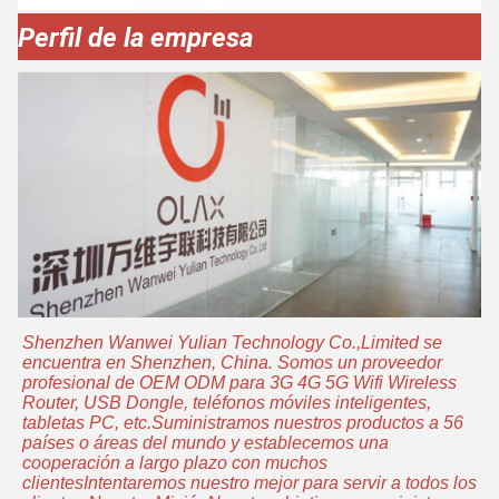
Perfil de la empresa
Shenzhen Wanwei Yulian Technology Co.,Limited se
encuentra en Shenzhen, China. Somos un proveedor
profesional de OEM ODM para 3G 4G 5G Wifi Wireless
Router, USB Dongle, teléfonos móviles inteligentes,
tabletas PC, etc.Suministramos nuestros productos a 56
países o áreas del mundo y establecemos una
cooperación a largo plazo con muchos
clientesIntentaremos nuestro mejor para servir a todos los