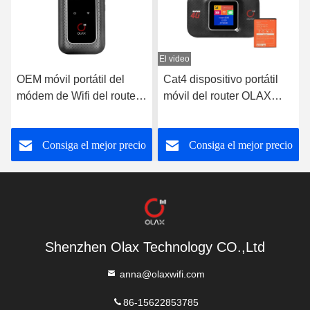
El video
Cat4 dispositivo portátil
exhibición portátil del LCD
móvil del router OLAX
de los apuroses de Mifi de
MF982 Mifi del negro MIFI
la banda ancha de 1x1
Wifi
MIMO 4g Lte del router
o
Consiga el mejor precio
Consiga el mejor precio
inalámbrico móvil de Wifi
Shenzhen Olax Technology CO.,Ltd
anna@olaxwifi.com
86-15622853785