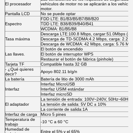
El procesador
vehículos de motor no se aplicarán a los vehícul
motor.
Pantalla LCD
No se puede optar
FDD LTE: B1/B3/B5/B7/B8/B20
Espectro
TDD LTE: B38/B39/B40/B41
WCDMA: B1/B5/B8
Descarga LTE:100.8 Mbps, cargar:51.0Mbps (cat
Tasa máxima
Descarga de TD-SCDMA:4.2 Mbps, carga: 2.2 
Descarga de WCDMA: 42 Mbps, carga: 5.76 Mb
El botón de encendido
Las llaves.
El botón de interruptor WPS
Restaurar el botón de fábrica (pinhole)
Tarjeta TF
Compatible hasta 32 GB
- ¿Qué quieres
Apoyo 802.11 b/g/n
decir?
La batería
Batería de litio de 3000 mAh
Interfaz MicroUSB
Interfaz
Interfaz USIM estándar
Interfaz microSD
La tensión de entrada: 100V~240V, 50Hz~60Hz
El adaptador
La tensión de salida: 5V DC ± 10%
La corriente de salida:1A
Interfaz de carga
Micro 5 pines
Temperatura de
-10 °C a 60 °C
trabajo
Humedad de
Entre el 5% y el 65%