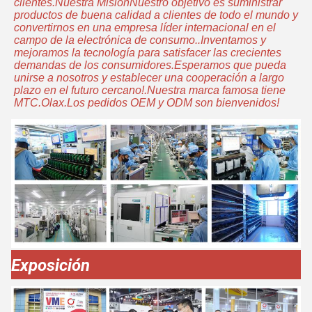
clientes.Nuestra MisiónNuestro objetivo es suministrar
productos de buena calidad a clientes de todo el mundo y
convertirnos en una empresa líder internacional en el
campo de la electrónica de consumo..Inventamos y
mejoramos la tecnología para satisfacer las crecientes
demandas de los consumidores.Esperamos que pueda
unirse a nosotros y establecer una cooperación a largo
plazo en el futuro cercano!.Nuestra marca famosa tiene
MTC.Olax.Los pedidos OEM y ODM son bienvenidos!
Exposición