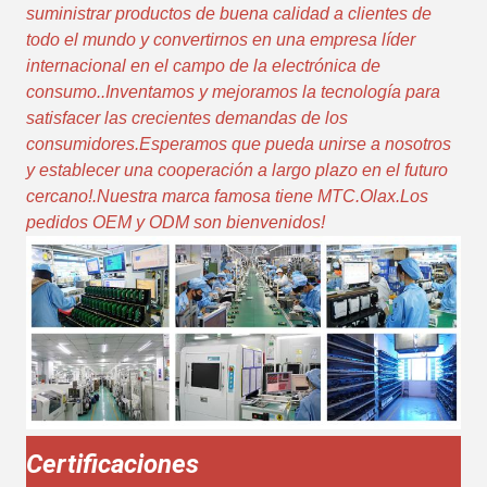
suministrar productos de buena calidad a clientes de
todo el mundo y convertirnos en una empresa líder
internacional en el campo de la electrónica de
consumo..Inventamos y mejoramos la tecnología para
satisfacer las crecientes demandas de los
consumidores.Esperamos que pueda unirse a nosotros
y establecer una cooperación a largo plazo en el futuro
cercano!.Nuestra marca famosa tiene MTC.Olax.Los
pedidos OEM y ODM son bienvenidos!
Certificaciones