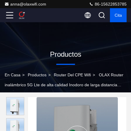
anna@olaxwifi.com
86-15622853785
Cita
Productos
En Casa
>
Productos
>
Router Del CPE Wifi
>
OLAX Router
inalámbrico 5G Lte de alta calidad Inodoro de larga distancia
para el hogar FWA 5G CPE al aire libre con tarjeta SIM NSA SA
Network