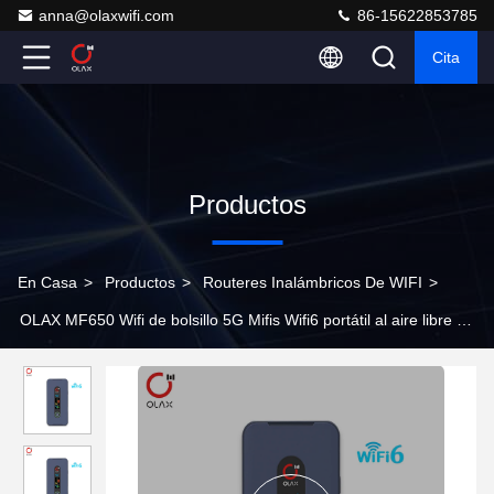
anna@olaxwifi.com
86-15622853785
Cita
Productos
En Casa
>
Productos
>
Routeres Inalámbricos De WIFI
>
OLAX MF650 Wifi de bolsillo 5G Mifis Wifi6 portátil al aire libre 4G
5G móvil inalámbrico Wifi Mini Router Wifi de bolsillo