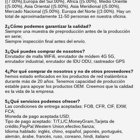
((7.00%),Europa del Sur.00%), África ((5.00%), Medio Oriente
((5.00%), Asia Oriental ((5.00%), Asia Meridional ((5.00%),
Mercado Nacional ((5.00%), Europa del Norte ((3.00%). Hay un
total de aproximadamente 11-50 personas en nuestra oficina.
2¿Cómo podemos garantizar la calidad?
Siempre una muestra de preproducción antes de la producción
en serie;
Siempre inspección final antes del envío.
3¿Qué puedes comprar de nosotros?
Enrutador de malla WiFi6, enrutador de módem 4G 5G,
enrutador industrial, enrutador de IDU ODU, rastreador GPS
4¿Por qué comprar de nosotros y no de otros proveedores?
hemos estado enfocados en los productos de red inalámbrica
durante más de 20 años. Tenemos capacidad de producción
estable para apoyar los productos OEM. Creemos que la calidad
es la vida de la empresa.
5¿Qué servicios podemos ofrecer?
Las condiciones de entrega aceptadas: FOB, CFR, CIF, EXW,
FCA;
Moneda de pago aceptada:USD;
Tipo de pago aceptado: T/T,L/C,MoneyGram,Tarjeta de
crédito,PayPal,Western Union,efectivo,fianza;
Idioma hablado: inglés, chino, español, japonés, portugués,
alemán, árabe, francés, ruso, coreano, hindi, italiano