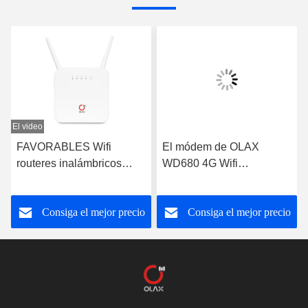
El video
FAVORABLES Wifi
El módem de OLAX
routeres inalámbricos
WD680 4G Wifi
B2/3/4/5/7/8/13/28ab de la
desbloqueó al router
ayuda VPN 4G Wifi de los
portátil mini 4g Lte Cat4 el
Consiga el mejor precio
Consiga el mejor precio
routeres 4000mah de
150m
OLAX AX6