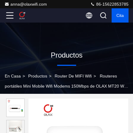
anna@olaxwifi.com
86-15622853785
Cita
Productos
En Casa
>
Productos
>
Router De MIFI Wifi
>
Routeres
portátiles Mini Mobile Wifi Modems 150Mbps de OLAX MT20 Wifi
con Sim Card