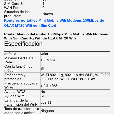
SIM Card Slot:
1
WAN Ports:
0
Situación de los
Nuevo
productos:
Routeres portátiles Mini Mobile Wifi Modems 150Mbps de
OLAX MT20 Wifi con Sim Card
Router blanco del router 150Mbps Mini Mobile Wifi Modems
With Sim Card 4g Wifi de OLAX MT20 Wifi
Especificación
artículo
valor
Máximo LAN Data
150Mbps
Rate
Con la función del
Sí
módem
Estándares y
Wi-Fi 802.11g, 802.11b del Wi-Fi, Wi-Fi 802.1
protocolos
802.11a del Wi-Fi, Wi-Fi 802.11ax
Frecuencia apoyada
2.4G y 5G
Wi-Fi
Ayudas WDS
No
Ayudas WPS
Sí
Estándar de la
802.11n
transmisión del Wi-Fi
Tasa de transferencia
Ninguno
atada con alambre