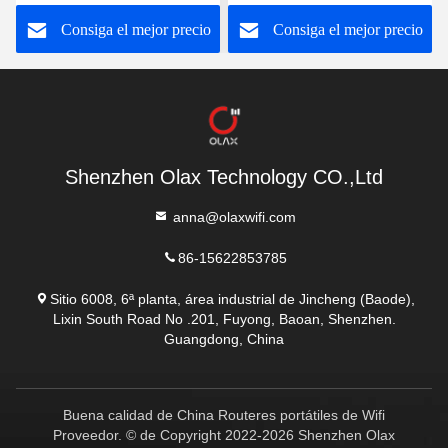
OLAX WD680 4g Lte
Wifi
Consiga el mejor precio
Consiga el mejor precio
Shenzhen Olax Technology CO.,Ltd
anna@olaxwifi.com
86-15622853785
Sitio 6008, 6ª planta, área industrial de Jincheng (Baode),
Lixin South Road No .201, Fuyong, Baoan, Shenzhen.
Guangdong, China
Buena calidad de China Routeres portátiles de Wifi
Proveedor. © de Copyright 2022-2026 Shenzhen Olax