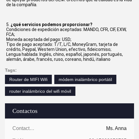
de la compañía.
5. 
¿qué servicios podemos proporcionar?
Condiciones de expedición aceptadas: MANDO, CFR, CIF, EXW, 
FCA;
Moneda aceptada del pago: USD;
Tipo de pago aceptado: T/T, L/C, MoneyGram, tarjeta de 
crédito, Paypal, Western Union, efectivo, fideicomiso;
Lengua hablada: Inglés, chino, español, japonés, portugués, 
alemán, árabe, francés, ruso, coreano, hindú, italiano
Tags:
Router de MIFI Wifi
módem inalámbrico portátil
router inalámbrico del wifi móvil
Contactos
Contactos:
Ms. Anna