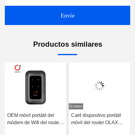
Envíe
Productos similares
El video
OEM móvil portátil del
Cat4 dispositivo portátil
módem de Wifi del router
móvil del router OLAX
avanzado del bolsillo de
MF982 Mifi del negro MIFI