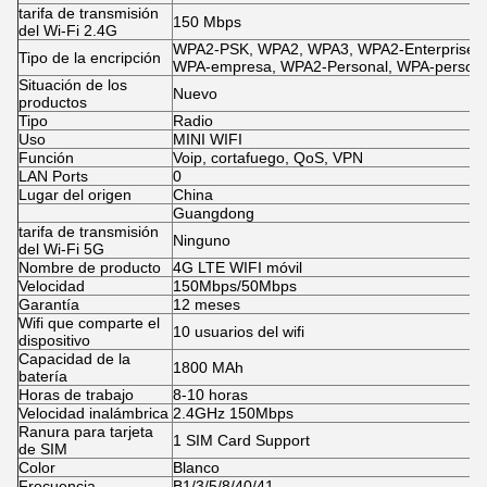
tarifa de transmisión
150 Mbps
del Wi-Fi 2.4G
WPA2-PSK, WPA2, WPA3, WPA2-Enterprise,
Tipo de la encripción
WPA-empresa, WPA2-Personal, WPA-persona
Situación de los
Nuevo
productos
Tipo
Radio
Uso
MINI WIFI
Función
Voip, cortafuego, QoS, VPN
LAN Ports
0
Lugar del origen
China
Guangdong
tarifa de transmisión
Ninguno
del Wi-Fi 5G
Nombre de producto
4G LTE WIFI móvil
Velocidad
150Mbps/50Mbps
Garantía
12 meses
Wifi que comparte el
10 usuarios del wifi
dispositivo
Capacidad de la
1800 MAh
batería
Horas de trabajo
8-10 horas
Velocidad inalámbrica
2.4GHz 150Mbps
Ranura para tarjeta
1 SIM Card Support
de SIM
Color
Blanco
Frecuencia
B1/3/5/8/40/41