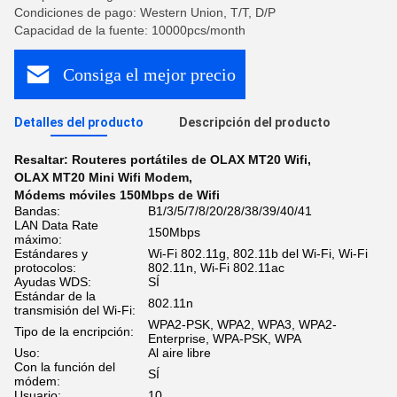
Condiciones de pago: Western Union, T/T, D/P
Capacidad de la fuente: 10000pcs/month
Consiga el mejor precio
Detalles del producto
Descripción del producto
Resaltar:
Routeres portátiles de OLAX MT20 Wifi
,
OLAX MT20 Mini Wifi Modem
,
Módems móviles 150Mbps de Wifi
Bandas:
B1/3/5/7/8/20/28/38/39/40/41
LAN Data Rate
150Mbps
máximo:
Estándares y
Wi-Fi 802.11g, 802.11b del Wi-Fi, Wi-Fi
protocolos:
802.11n, Wi-Fi 802.11ac
Ayudas WDS:
SÍ
Estándar de la
802.11n
transmisión del Wi-Fi:
WPA2-PSK, WPA2, WPA3, WPA2-
Tipo de la encripción:
Enterprise, WPA-PSK, WPA
Uso:
Al aire libre
Con la función del
SÍ
módem:
Usuario:
10