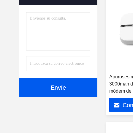
Apuroses mó
3000mah de
Envíe
módem de
Con