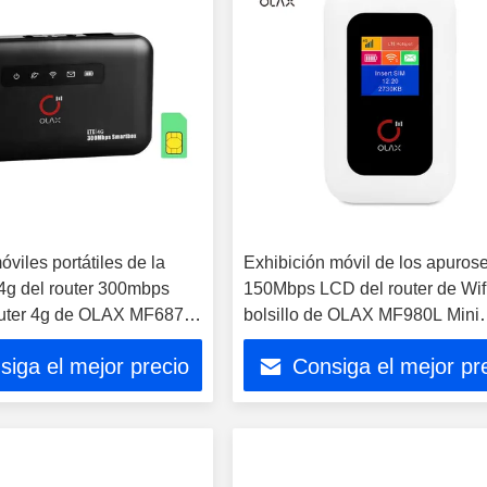
viles portátiles de la
Exhibición móvil de los apuros
 4g del router 300mbps
150Mbps LCD del router de Wifi
outer 4g de OLAX MF6875
bolsillo de OLAX MF980L Mini
 puerto RJ45
Portable 4G para Asia
siga el mejor precio
Consiga el mejor pr