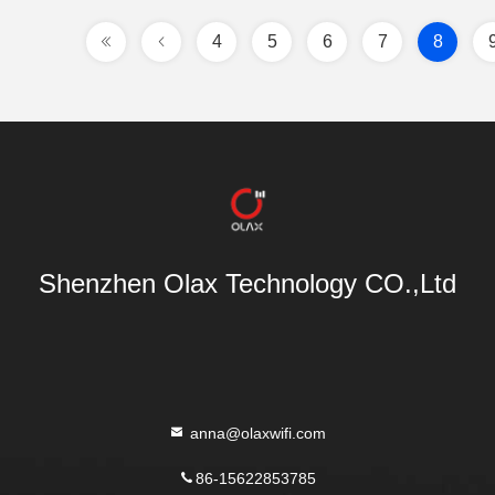
4
5
6
7
8
Shenzhen Olax Technology CO.,Ltd
anna@olaxwifi.com
86-15622853785