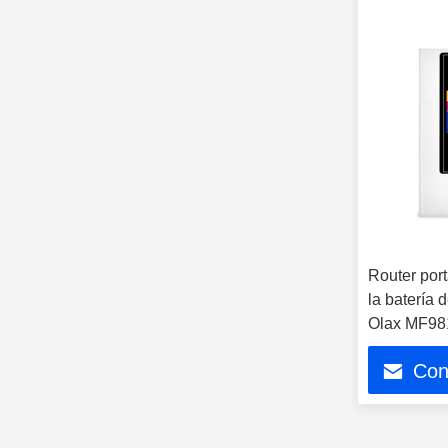
Router portá
la batería 
Olax MF98
Con