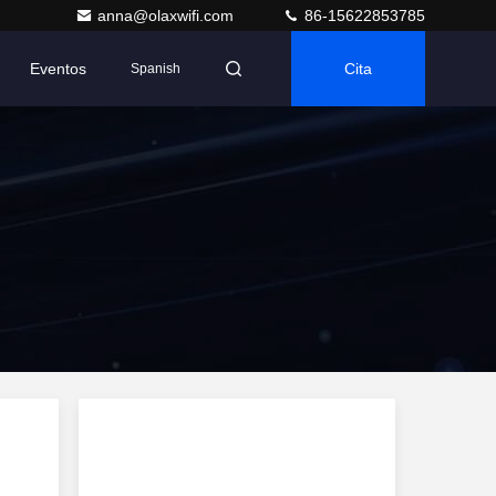
anna@olaxwifi.com
86-15622853785
Eventos
Cita
Spanish