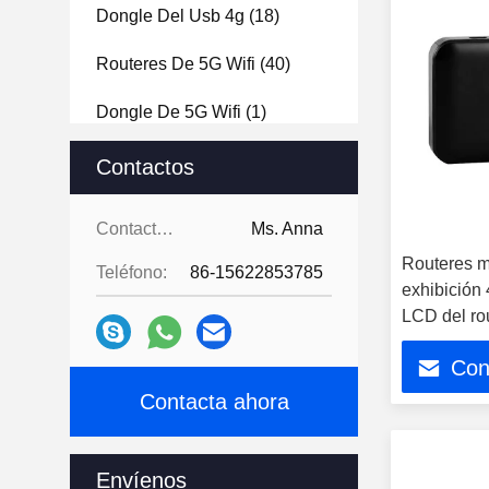
Dongle Del Usb 4g
(18)
Routeres De 5G Wifi
(40)
Dongle De 5G Wifi
(1)
Enrutador Exterior
(23)
Contactos
Contactos:
Ms. Anna
Routeres mó
Teléfono:
86-15622853785
exhibición
LCD del r
Wifi con el
Con
Contacta ahora
Envíenos