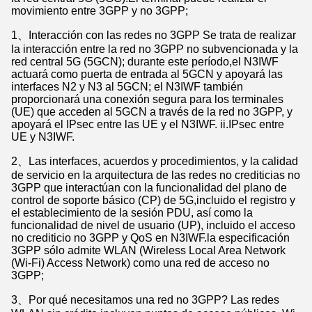
movimiento entre 3GPP y no 3GPP;
1、Interacción con las redes no 3GPP Se trata de realizar
la interacción entre la red no 3GPP no subvencionada y la
red central 5G (5GCN); durante este período,el N3IWF
actuará como puerta de entrada al 5GCN y apoyará las
interfaces N2 y N3 al 5GCN; el N3IWF también
proporcionará una conexión segura para los terminales
(UE) que acceden al 5GCN a través de la red no 3GPP, y
apoyará el IPsec entre las UE y el N3IWF. ii.IPsec entre
UE y N3IWF.
2、Las interfaces, acuerdos y procedimientos, y la calidad
de servicio en la arquitectura de las redes no crediticias no
3GPP que interactúan con la funcionalidad del plano de
control de soporte básico (CP) de 5G,incluido el registro y
el establecimiento de la sesión PDU, así como la
funcionalidad de nivel de usuario (UP), incluido el acceso
no crediticio no 3GPP y QoS en N3IWF.la especificación
3GPP sólo admite WLAN (Wireless Local Area Network
(Wi-Fi) Access Network) como una red de acceso no
3GPP;
3、Por qué necesitamos una red no 3GPP? Las redes