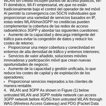
WLAN sin crédito incluyen puntos de acceso públicos, Wi-
Fi doméstico, Wi-Fi empresarial, etc.que no están
tradicionalmente bajo el control del operador de red móvil
Al permitir la convergencia con 5GCN individuales que
proporcionan una variedad de servicios basados en IP,
estas redes WLAN/non3GPP no crediticias pueden
complementar la cobertura de las redes de acceso
radioeléctrico 3GPP y abordar las siguientes cuestiones:
Aumento de la capacidad y descarga inteligente del
tráfico para evitar la congestión de datos y reducir los
costes de retorno;
Proporcionar una mejor cobertura y conectividad en
entornos de alta densidad de tráfico y entornos interiores;
Servicios de valor añadido, soluciones móviles
innovadoras y participación móvil que crean nuevas
oportunidades de negocio;
Aumento de la capacidad y gestión unificada, lo que
reduce los costes de capital y de explotación de los
operadores;
Proporcionar servicios mejorados a los clientes de
manera rentable.
4、WLAN and 3GPP As shown in Figure (1) below
untrusted WLAN and 3GPP mobile network can access
3GPP network before 4G/5G from untrusted WLAN through
WAG (Wireless Access Gateway) and PDG (Packet Data