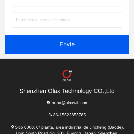
Envíe
Shenzhen Olax Technology CO.,Ltd
anna@olaxwifi.com
86-15622853785
Sitio 6008, 6ª planta, área industrial de Jincheng (Baode),
Lixin South Road No .201, Fuyong, Baoan, Shenzhen.