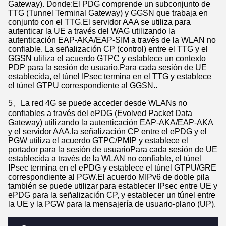
Gateway). Donde:El PDG comprende un subconjunto de
TTG (Tunnel Terminal Gateway) y GGSN que trabaja en
conjunto con el TTG.El servidor AAA se utiliza para
autenticar la UE a través del WAG utilizando la
autenticación EAP-AKA/EAP-SIM a través de la WLAN no
confiable. La señalización CP (control) entre el TTG y el
GGSN utiliza el acuerdo GTPC y establece un contexto
PDP para la sesión de usuario.Para cada sesión de UE
establecida, el túnel IPsec termina en el TTG y establece
el túnel GTPU correspondiente al GGSN..
5、La red 4G se puede acceder desde WLANs no
confiables a través del ePDG (Evolved Packet Data
Gateway) utilizando la autenticación EAP-AKA/EAP-AKA
y el servidor AAA.la señalización CP entre el ePDG y el
PGW utiliza el acuerdo GTPC/PMIP y establece el
portador para la sesión de usuarioPara cada sesión de UE
establecida a través de la WLAN no confiable, el túnel
IPsec termina en el ePDG y establece el túnel GTPU/GRE
correspondiente al PGW.El acuerdo MIPv6 de doble pila
también se puede utilizar para establecer IPsec entre UE y
ePDG para la señalización CP, y establecer un túnel entre
la UE y la PGW para la mensajería de usuario-plano (UP).