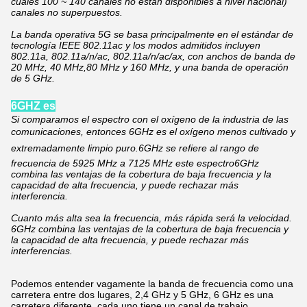
cuales 100 ~ 140 canales no están disponibles a nivel nacional)
canales no superpuestos.
La banda operativa 5G se basa principalmente en el estándar de
tecnología IEEE 802.11ac y los modos admitidos incluyen
802.11a, 802.11a/n/ac, 802.11a/n/ac/ax, con anchos de banda de
20 MHz, 40 MHz,80 MHz y 160 MHz, y una banda de operación
de 5 GHz.
6GH
Z es
Si comparamos el espectro con el oxígeno de la industria de las
comunicaciones, entonces 6GHz es el oxígeno menos cultivado y
extremadamente limpio puro.6GHz se refiere al rango de
frecuencia de 5925 MHz a 7125 MHz este espectro6GHz
combina las ventajas de la cobertura de baja frecuencia y la
capacidad de alta frecuencia, y puede rechazar más
interferencia.
Cuanto más alta sea la frecuencia, más rápida será la velocidad.
6GHz combina las ventajas de la cobertura de baja frecuencia y
la capacidad de alta frecuencia, y puede rechazar más
interferencias.
Podemos entender vagamente la banda de frecuencia como una
carretera entre dos lugares, 2,4 GHz y 5 GHz, 6 GHz es una
carretera diferente, cada uno tiene un canal de trabajo