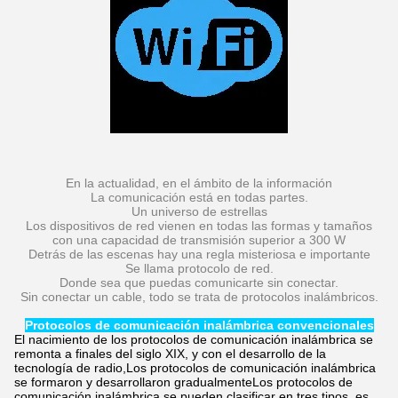
En la actualidad, en el ámbito de la información
La comunicación está en todas partes.
Un universo de estrellas
Los dispositivos de red vienen en todas las formas y tamaños
con una capacidad de transmisión superior a 300 W
Detrás de las escenas hay una regla misteriosa e importante
Se llama protocolo de red.
Donde sea que puedas comunicarte sin conectar.
Sin conectar un cable, todo se trata de protocolos inalámbricos.
Protocolos de comunicación inalámbrica convencionales
El nacimiento de los protocolos de comunicación inalámbrica se
remonta a finales del siglo XIX, y con el desarrollo de la
tecnología de radio,Los protocolos de comunicación inalámbrica
se formaron y desarrollaron gradualmenteLos protocolos de
comunicación inalámbrica se pueden clasificar en tres tipos, es