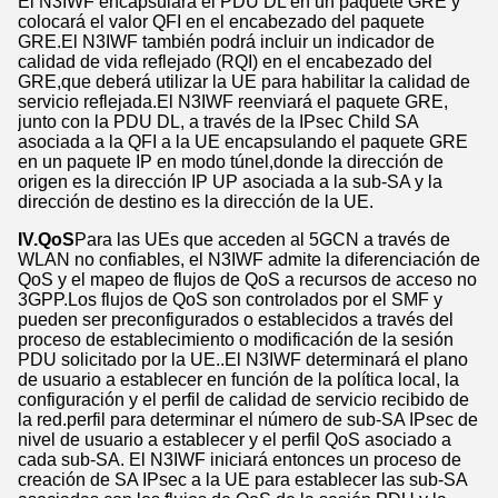
El N3IWF encapsulará el PDU DL en un paquete GRE y
colocará el valor QFI en el encabezado del paquete
GRE.El N3IWF también podrá incluir un indicador de
calidad de vida reflejado (RQI) en el encabezado del
GRE,que deberá utilizar la UE para habilitar la calidad de
servicio reflejada.El N3IWF reenviará el paquete GRE,
junto con la PDU DL, a través de la IPsec Child SA
asociada a la QFI a la UE encapsulando el paquete GRE
en un paquete IP en modo túnel,donde la dirección de
origen es la dirección IP UP asociada a la sub-SA y la
dirección de destino es la dirección de la UE.
IV.QoS
Para las UEs que acceden al 5GCN a través de
WLAN no confiables, el N3IWF admite la diferenciación de
QoS y el mapeo de flujos de QoS a recursos de acceso no
3GPP.Los flujos de QoS son controlados por el SMF y
pueden ser preconfigurados o establecidos a través del
proceso de establecimiento o modificación de la sesión
PDU solicitado por la UE..El N3IWF determinará el plano
de usuario a establecer en función de la política local, la
configuración y el perfil de calidad de servicio recibido de
la red.perfil para determinar el número de sub-SA IPsec de
nivel de usuario a establecer y el perfil QoS asociado a
cada sub-SA. El N3IWF iniciará entonces un proceso de
creación de SA IPsec a la UE para establecer las sub-SA