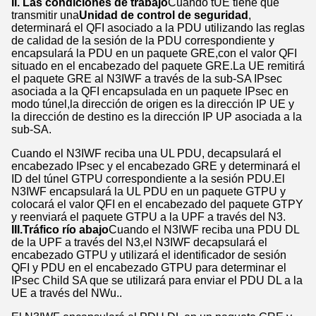
II. Las condiciones de trabajo
Cuando t
UE tiene que
transmitir una
Unidad de control de seguridad
,
determinará el QFI asociado a la PDU utilizando las reglas
de calidad de la sesión de la PDU correspondiente y
encapsulará la PDU en un paquete GRE,con el valor QFI
situado en el encabezado del paquete GRE.La UE remitirá
el paquete GRE al N3IWF a través de la sub-SA IPsec
asociada a la QFI encapsulada en un paquete IPsec en
modo túnel,la dirección de origen es la dirección IP UE y
la dirección de destino es la dirección IP UP asociada a la
sub-SA.
Cuando el N3IWF reciba una UL PDU, decapsulará el
encabezado IPsec y el encabezado GRE y determinará el
ID del túnel GTPU correspondiente a la sesión PDU.El
N3IWF encapsulará la UL PDU en un paquete GTPU y
colocará el valor QFI en el encabezado del paquete GTPY
y reenviará el paquete GTPU a la UPF a través del N3.
III.Tráfico río abajo
Cuando el N3IWF reciba una PDU DL
de la UPF a través del N3,el N3IWF decapsulará el
encabezado GTPU y utilizará el identificador de sesión
QFI y PDU en el encabezado GTPU para determinar el
IPsec Child SA que se utilizará para enviar el PDU DL a la
UE a través del NWu..