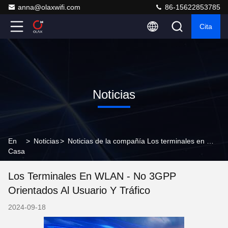
anna@olaxwifi.com
86-15622853785
Cita
Noticias
En
>
Noticias
>
Noticias de la compañía Los terminales en WLAN - no 3GPP orientados al usuario y tráfico
Casa
Los Terminales En WLAN - No 3GPP
Orientados Al Usuario Y Tráfico
2024-09-18