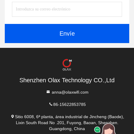
Envíe
Shenzhen Olax Technology CO.,Ltd
anna@olaxwifi.com
86-15622853785
Sitio 6008, 6ª planta, área industrial de Jincheng (Baode),
Lixin South Road No .201, Fuyong, Baoan, Shenzhen.
Guangdong, China